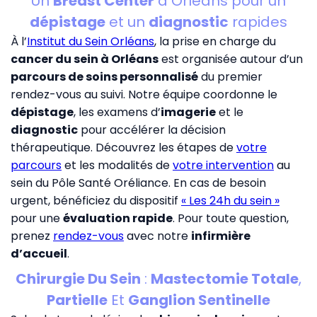
Un
Breast Center
à Orléans pour un
dépistage
et un
diagnostic
rapides
À l’
Institut du Sein Orléans
, la prise en charge du
cancer du sein à Orléans
est organisée autour d’un
parcours de soins personnalisé
du premier
rendez-vous au suivi. Notre équipe coordonne le
dépistage
, les examens d’
imagerie
et le
diagnostic
pour accélérer la décision
thérapeutique. Découvrez les étapes de
votre
parcours
et les modalités de
votre intervention
au
sein du Pôle Santé Oréliance. En cas de besoin
urgent, bénéficiez du dispositif
« Les 24h du sein »
pour une
évaluation rapide
. Pour toute question,
prenez
rendez-vous
avec notre
infirmière
d’accueil
.
Chirurgie Du Sein
:
Mastectomie Totale
,
Partielle
Et
Ganglion Sentinelle