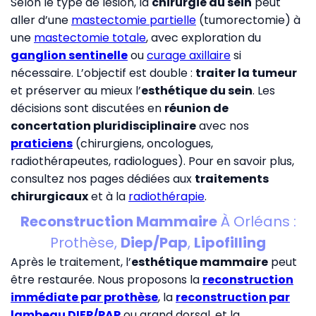
Selon le type de lésion, la
chirurgie du sein
peut
aller d’une
mastectomie partielle
(tumorectomie) à
une
mastectomie totale
, avec exploration du
ganglion sentinelle
ou
curage axillaire
si
nécessaire. L’objectif est double :
traiter la tumeur
et préserver au mieux l’
esthétique du sein
. Les
décisions sont discutées en
réunion de
concertation pluridisciplinaire
avec nos
praticiens
(chirurgiens, oncologues,
radiothérapeutes, radiologues). Pour en savoir plus,
consultez nos pages dédiées aux
traitements
chirurgicaux
et à la
radiothérapie
.
Reconstruction Mammaire
À Orléans :
Prothèse,
Diep/Pap
,
Lipofilling
Après le traitement, l’
esthétique mammaire
peut
être restaurée. Nous proposons la
reconstruction
immédiate par prothèse
, la
reconstruction par
lambeau DIEP/PAP
ou grand dorsal, et la