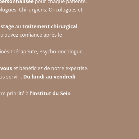
personnalisée
pour chaque patiente.
ologues, Chirurgiens, Oncologues et
istage
au
traitement chirurgical
.
etrouvez confiance après le
inésithérapeute, Psycho-oncologue,
-vous
et bénéficiez de notre expertise.
us servir :
Du lundi au vendredi
e priorité à l'
Institut du Sein