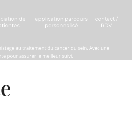
ciation de
application parcours
contact /
atientes
personnalisé
RDV
pistage au traitement du cancer du sein. Avec une
te pour assurer le meilleur suivi.
te