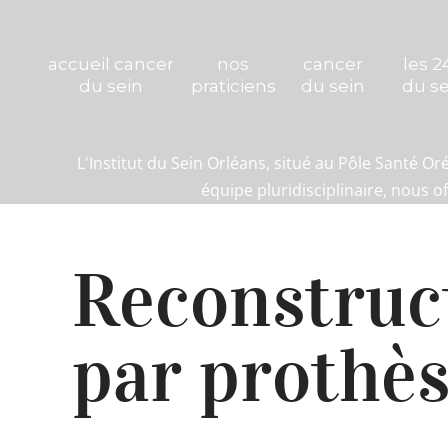
accueil cancer
nos
cancer
les 2
du sein
praticiens
du sein
du se
L'Institut du Sein Orléans, situé au Pôle Santé 
équipe pluridisciplinaire, nous o
Reconstruc
par prothè