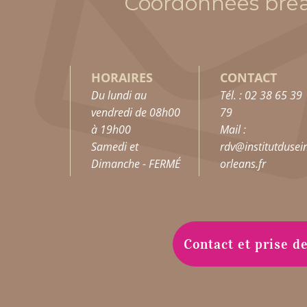
Coordonnées brea
HORAIRES
CONTACT
Du lundi au
Tél. : 02 38 65 39
vendredi de 08h00
79
à 19h00
Mail :
Samedi et
rdv@institutdusei
Dimanche - FERMÉ
orleans.fr
Contact et prise 