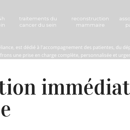
4h
traitements du
reconstruction
asso
in
cancer du sein
mammaire
p
Oréliance, est dédié à l'accompagnement des patientes, du dé
ffrons une prise en charge complète, personnalisée et urgen
tion immédia
se