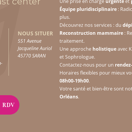
st center
Une prise en charge
urgente
et
Équipe pluridisciplinaire
: Radi
plus.
Découvrez nos services : du
dép
Reconstruction mammaire
: R
NOUS SITUER
traitement.
551 Avenue
Jacqueline Auriol
Une approche
holistique
avec K
45770 SARAN
et Sophrologue.
n-
Contactez-nous pour un
rendez
Horaires flexibles pour mieux vo
08h00-19h00
.
Votre santé et bien-être sont notr
Orléans
.
de RDV