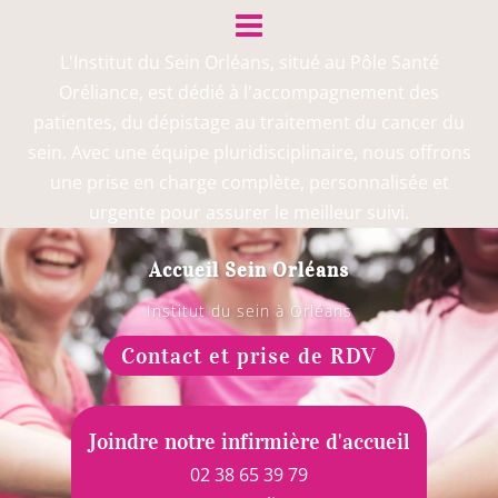
L'Institut du Sein Orléans, situé au Pôle Santé
Oréliance, est dédié à l'accompagnement des
patientes, du dépistage au traitement du cancer du
sein. Avec une équipe pluridisciplinaire, nous offrons
une prise en charge complète, personnalisée et
urgente pour assurer le meilleur suivi.
Accueil Sein Orléans
Institut du sein à Orléans
Contact et prise de RDV
Joindre notre infirmière d'accueil
02 38 65 39 79